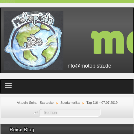
mo
info@motopista.de
Home
Aktuelle Seite:
Startseite
Suedamerika
Tag 116 – 07.07.2019
Suchen
...
Reise Blog