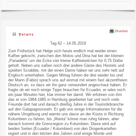
Drucken
Details
Tag 62 – 14.05.2019
Zum Frühstück hat Helge sich heute endlich mal wieder einen
Kaffee gekocht, zwischen den Motos und Dina hat bei der kleinen
„Panaderia“ um die Ecke vier kleine Kaffeeteilchen für 0,75 Dollar
geholt. Neben uns saßen noch drei andere Gäste des Hostels und
spielten Scrabble, mit der einen Dame haben wir uns sehr nett auf
Englisch unterhalten. Gegen Mittag fuhren die drei wieder los und
der Mann (Fabio) sprach uns auf einmal mit einem fast akzentfreien
Deutsch an, so dass wir ihn ganz verwundert angeschaut haben. Er
fragte ob wir noch einige Tipps brauchen für Ecuador, er wäre noch
ein paar Minuten hier, klar immer her damit. Wir erfuhren von ihm
das er von 1984-1985 in Hamburg gearbeitet hat und noch viele
Freunde dort hat und danach dreißig Jahre in der Touristikbranche
auf den Galapagosinseln. Er gab uns einige Informationen für die
nähere Umgebung und warnte uns davor an der Küste in Richtung
Kolumbien zu fahren, bis „Manta“ könne man ruhig fahren, aber
danach kommt die Grenzregion zu Kolumbien. Diese wird auf
beiden Seiten (Ecuador / Kolumbien) von den Drogenkartellen
regiert und in den letzten drei Jahren sind einige Morde und