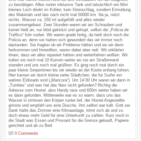
zu bestätigen. Alles runter inklusive Tank und tatsächlich ein Mini
kleines Loch direkt im Kühler, kein Steinschlag, sondern Ermüdung
des Materials und das nach nicht mal 50000 km. Na ja, nützt
nichts. Wasser ca. 250 ml aufgefüllt und alles wieder
zusammengebaut. Zwei Stunden waren wir am Schrauben und
keiner hielt an, nur blöd geklotzt und gehupt, selbst die „Policia de
Traffico“ fuhr vorbei. Wir waren grade fertig, da hielt doch noch die
Policia an, denn sie hatten sich gewundert das wir immer noch
dastanden. Sie fragten ob wir Probleme hätten und wo wir denn
herkommen und hinwollten, waren dabei aber nett. Wir erklärten
ihnen, dass wir alles repariert hätten und weiterfahren wollten. Wir
trafen sie noch mal 10 Kurven weiter wo sie am Straßenrand
standen und uns noch mal grüßten. Es ging noch mal durch ein
paar kleine Serpentinen bis wir wieder an der Küste entlang fuhren.
Hier kamen wir durch kleine nette Städtchen, die für Surfer ein
wahres Eldorado sind („Mancora“). Um 14:00 Uhr waren wir dann in
„Tumbes“ und was hat das Navi nicht gefunden? Richtig die
Adresse vom Hostel, also Handy raus und 600m weiter haben wir
es dann gefunden. Mittlerweile war es so warm, dass uns das
Wasser in strömen den Körper runter lief, der Hostel Angestellte
grinste und empfahl uns eine Dusche, ihm selbst war kalt. Gott sei
Dank hatte das Zimmer eine Klimaanlage, lohnt sich ab und zu
doch etwas mehr Geld für eine Unterkunft zu zahlen. Kurz noch in
die Stadt was Essen und Proviant für die Grenze gekauft, Papiere
gerichtet und ab zu Bett.
0 Comments