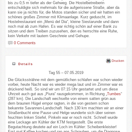
bis zu 0,5 m tiefer als der Gehweg. Die Hostelbetreiberin
entschuldigte sich mehrmals für die aufgerissene Straße, aber da
kann sie ja nichts für, die Motos standen sicher und wir hatten ein
schönes großes Zimmer mit Klimaanlage. Kurz geduscht, im
Hostelrestaurant ein „Menü del Dia“, kleine Siestarunde und dann
noch mal ab zum Hafen. Es war richtig schön auf einer Bank zu
sitzen und dem Treiben zuzusehen, den es herrschte eine Ruhe,
kein Verkehr mit lautem Geschreie und Gehupe.
0 Comments
Drucken
Details
Tag 55 – 07.05.2019
Die Glückssträhne mit dem gemütlichen schlafen war schon wieder
vorbei, heute Nacht war es wieder mega laut und im Zimmer war es
drückend heiß. So sind wir um 07:15 Uhr gestartet und um diese
Uhrzeit auch gut aus „Piura“ rausgekommen, in Richtung „
Tumbes
“
(287 km). Die Landschaft wechselte von einem satten grün aus
dem braunen Hügel empor ragten, in die von gestern schon
bekannte Savannen-Landschaft. Nach 130 km machten wir an einer
Straßenbucht eine Pause und Helge wunderte sich über seinen
feuchten linken Stiefel, Pinkeln war er noch nicht. Schnell wurde
eine Leckage am Kühler der KTM festgestellt. Die erste
Begutachtung deutete auf ein Loch im Kühler: Scheibenkleister!
Erst mal Kaffee kochen und ran ans Schrauben, um die Diagnose