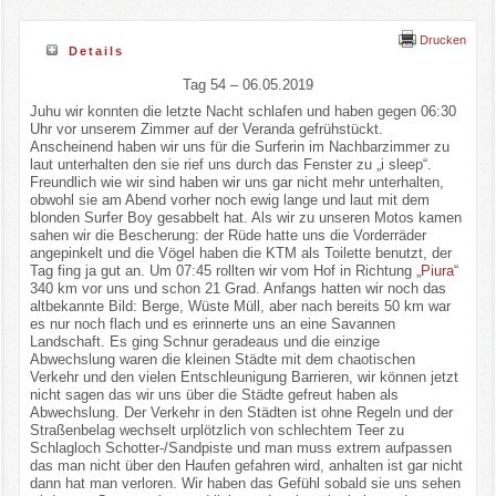
Drucken
Details
Tag 54 – 06.05.2019
Juhu wir konnten die letzte Nacht schlafen und haben gegen 06:30
Uhr vor unserem Zimmer auf der Veranda gefrühstückt.
Anscheinend haben wir uns für die Surferin im Nachbarzimmer zu
laut unterhalten den sie rief uns durch das Fenster zu „i sleep“.
Freundlich wie wir sind haben wir uns gar nicht mehr unterhalten,
obwohl sie am Abend vorher noch ewig lange und laut mit dem
blonden Surfer Boy gesabbelt hat. Als wir zu unseren Motos kamen
sahen wir die Bescherung: der Rüde hatte uns die Vorderräder
angepinkelt und die Vögel haben die KTM als Toilette benutzt, der
Tag fing ja gut an. Um 07:45 rollten wir vom Hof in Richtung „
Piura
“
340 km vor uns und schon 21 Grad. Anfangs hatten wir noch das
altbekannte Bild: Berge, Wüste Müll, aber nach bereits 50 km war
es nur noch flach und es erinnerte uns an eine Savannen
Landschaft. Es ging Schnur geradeaus und die einzige
Abwechslung waren die kleinen Städte mit dem chaotischen
Verkehr und den vielen Entschleunigung Barrieren, wir können jetzt
nicht sagen das wir uns über die Städte gefreut haben als
Abwechslung. Der Verkehr in den Städten ist ohne Regeln und der
Straßenbelag wechselt urplötzlich von schlechtem Teer zu
Schlagloch Schotter-/Sandpiste und man muss extrem aufpassen
das man nicht über den Haufen gefahren wird, anhalten ist gar nicht
dann hat man verloren. Wir haben das Gefühl sobald sie uns sehen