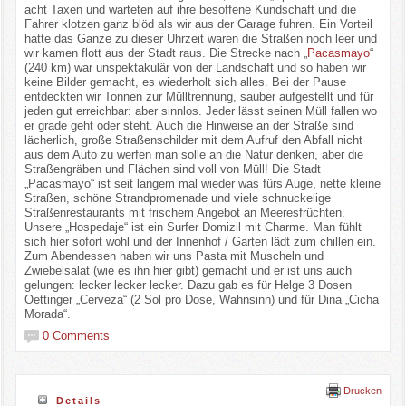
acht Taxen und warteten auf ihre besoffene Kundschaft und die
Fahrer klotzen ganz blöd als wir aus der Garage fuhren. Ein Vorteil
hatte das Ganze zu dieser Uhrzeit waren die Straßen noch leer und
wir kamen flott aus der Stadt raus. Die Strecke nach „
Pacasmayo
“
(240 km) war unspektakulär von der Landschaft und so haben wir
keine Bilder gemacht, es wiederholt sich alles. Bei der Pause
entdeckten wir Tonnen zur Mülltrennung, sauber aufgestellt und für
jeden gut erreichbar: aber sinnlos. Jeder lässt seinen Müll fallen wo
er grade geht oder steht. Auch die Hinweise an der Straße sind
lächerlich, große Straßenschilder mit dem Aufruf den Abfall nicht
aus dem Auto zu werfen man solle an die Natur denken, aber die
Straßengräben und Flächen sind voll von Müll! Die Stadt
„Pacasmayo“ ist seit langem mal wieder was fürs Auge, nette kleine
Straßen, schöne Strandpromenade und viele schnuckelige
Straßenrestaurants mit frischem Angebot an Meeresfrüchten.
Unsere „Hospedaje“ ist ein Surfer Domizil mit Charme. Man fühlt
sich hier sofort wohl und der Innenhof / Garten lädt zum chillen ein.
Zum Abendessen haben wir uns Pasta mit Muscheln und
Zwiebelsalat (wie es ihn hier gibt) gemacht und er ist uns auch
gelungen: lecker lecker lecker. Dazu gab es für Helge 3 Dosen
Oettinger „Cerveza“ (2 Sol pro Dose, Wahnsinn) und für Dina „Cicha
Morada“.
0 Comments
Drucken
Details