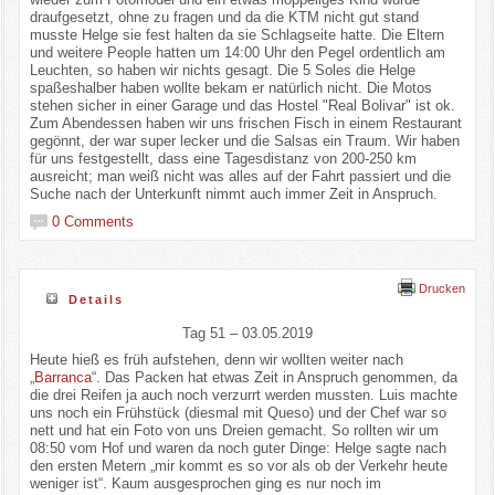
draufgesetzt, ohne zu fragen und da die KTM nicht gut stand
musste Helge sie fest halten da sie Schlagseite hatte. Die Eltern
und weitere People hatten um 14:00 Uhr den Pegel ordentlich am
Leuchten, so haben wir nichts gesagt. Die 5 Soles die Helge
spaßeshalber haben wollte bekam er natürlich nicht. Die Motos
stehen sicher in einer Garage und das Hostel "Real Bolivar" ist ok.
Zum Abendessen haben wir uns frischen Fisch in einem Restaurant
gegönnt, der war super lecker und die Salsas ein Traum. Wir haben
für uns festgestellt, dass eine Tagesdistanz von 200-250 km
ausreicht; man weiß nicht was alles auf der Fahrt passiert und die
Suche nach der Unterkunft nimmt auch immer Zeit in Anspruch.
0 Comments
Drucken
Details
Tag 51 – 03.05.2019
Heute hieß es früh aufstehen, denn wir wollten weiter nach
„
Barranca
“. Das Packen hat etwas Zeit in Anspruch genommen, da
die drei Reifen ja auch noch verzurrt werden mussten. Luis machte
uns noch ein Frühstück (diesmal mit Queso) und der Chef war so
nett und hat ein Foto von uns Dreien gemacht. So rollten wir um
08:50 vom Hof und waren da noch guter Dinge: Helge sagte nach
den ersten Metern „mir kommt es so vor als ob der Verkehr heute
weniger ist“. Kaum ausgesprochen ging es nur noch im