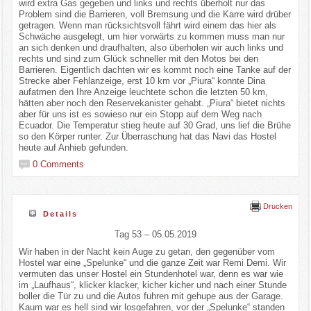
wird extra Gas gegeben und links und rechts überholt nur das
Problem sind die Barrieren, voll Bremsung und die Karre wird drüber
getragen. Wenn man rücksichtsvoll fährt wird einem das hier als
Schwäche ausgelegt, um hier vorwärts zu kommen muss man nur
an sich denken und draufhalten, also überholen wir auch links und
rechts und sind zum Glück schneller mit den Motos bei den
Barrieren. Eigentlich dachten wir es kommt noch eine Tanke auf der
Strecke aber Fehlanzeige, erst 10 km vor „Piura“ konnte Dina
aufatmen den Ihre Anzeige leuchtete schon die letzten 50 km,
hätten aber noch den Reservekanister gehabt. „Piura“ bietet nichts
aber für uns ist es sowieso nur ein Stopp auf dem Weg nach
Ecuador. Die Temperatur stieg heute auf 30 Grad, uns lief die Brühe
so den Körper runter. Zur Überraschung hat das Navi das Hostel
heute auf Anhieb gefunden.
0 Comments
Drucken
Details
Tag 53 – 05.05.2019
Wir haben in der Nacht kein Auge zu getan, den gegenüber vom
Hostel war eine „Spelunke“ und die ganze Zeit war Remi Demi. Wir
vermuten das unser Hostel ein Stundenhotel war, denn es war wie
im „Laufhaus“, klicker klacker, kicher kicher und nach einer Stunde
boller die Tür zu und die Autos fuhren mit gehupe aus der Garage.
Kaum war es hell sind wir losgefahren, vor der „Spelunke“ standen