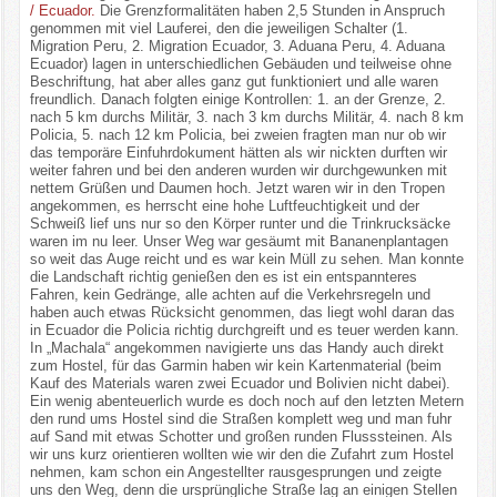
/ Ecuador.
Die Grenzformalitäten haben 2,5 Stunden in Anspruch
genommen mit viel Lauferei, den die jeweiligen Schalter (1.
Migration Peru, 2. Migration Ecuador, 3. Aduana Peru, 4. Aduana
Ecuador) lagen in unterschiedlichen Gebäuden und teilweise ohne
Beschriftung, hat aber alles ganz gut funktioniert und alle waren
freundlich. Danach folgten einige Kontrollen: 1. an der Grenze, 2.
nach 5 km durchs Militär, 3. nach 3 km durchs Militär, 4. nach 8 km
Policia, 5. nach 12 km Policia, bei zweien fragten man nur ob wir
das temporäre Einfuhrdokument hätten als wir nickten durften wir
weiter fahren und bei den anderen wurden wir durchgewunken mit
nettem Grüßen und Daumen hoch. Jetzt waren wir in den Tropen
angekommen, es herrscht eine hohe Luftfeuchtigkeit und der
Schweiß lief uns nur so den Körper runter und die Trinkrucksäcke
waren im nu leer. Unser Weg war gesäumt mit Bananenplantagen
so weit das Auge reicht und es war kein Müll zu sehen. Man konnte
die Landschaft richtig genießen den es ist ein entspannteres
Fahren, kein Gedränge, alle achten auf die Verkehrsregeln und
haben auch etwas Rücksicht genommen, das liegt wohl daran das
in Ecuador die Policia richtig durchgreift und es teuer werden kann.
In „Machala“ angekommen navigierte uns das Handy auch direkt
zum Hostel, für das Garmin haben wir kein Kartenmaterial (beim
Kauf des Materials waren zwei Ecuador und Bolivien nicht dabei).
Ein wenig abenteuerlich wurde es doch noch auf den letzten Metern
den rund ums Hostel sind die Straßen komplett weg und man fuhr
auf Sand mit etwas Schotter und großen runden Flusssteinen. Als
wir uns kurz orientieren wollten wie wir den die Zufahrt zum Hostel
nehmen, kam schon ein Angestellter rausgesprungen und zeigte
uns den Weg, denn die ursprüngliche Straße lag an einigen Stellen