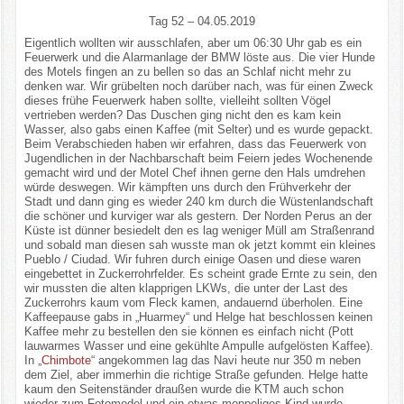
Tag 52 – 04.05.2019
Eigentlich wollten wir ausschlafen, aber um 06:30 Uhr gab es ein
Feuerwerk und die Alarmanlage der BMW löste aus. Die vier Hunde
des Motels fingen an zu bellen so das an Schlaf nicht mehr zu
denken war. Wir grübelten noch darüber nach, was für einen Zweck
dieses frühe Feuerwerk haben sollte, vielleiht sollten Vögel
vertrieben werden? Das Duschen ging nicht den es kam kein
Wasser, also gabs einen Kaffee (mit Selter) und es wurde gepackt.
Beim Verabschieden haben wir erfahren, dass das Feuerwerk von
Jugendlichen in der Nachbarschaft beim Feiern jedes Wochenende
gemacht wird und der Motel Chef ihnen gerne den Hals umdrehen
würde deswegen. Wir kämpften uns durch den Frühverkehr der
Stadt und dann ging es wieder 240 km durch die Wüstenlandschaft
die schöner und kurviger war als gestern. Der Norden Perus an der
Küste ist dünner besiedelt den es lag weniger Müll am Straßenrand
und sobald man diesen sah wusste man ok jetzt kommt ein kleines
Pueblo / Ciudad. Wir fuhren durch einige Oasen und diese waren
eingebettet in Zuckerrohrfelder. Es scheint grade Ernte zu sein, den
wir mussten die alten klapprigen LKWs, die unter der Last des
Zuckerrohrs kaum vom Fleck kamen, andauernd überholen. Eine
Kaffeepause gabs in „Huarmey“ und Helge hat beschlossen keinen
Kaffee mehr zu bestellen den sie können es einfach nicht (Pott
lauwarmes Wasser und eine gekühlte Ampulle aufgelösten Kaffee).
In „
Chimbote
“ angekommen lag das Navi heute nur 350 m neben
dem Ziel, aber immerhin die richtige Straße gefunden. Helge hatte
kaum den Seitenständer draußen wurde die KTM auch schon
wieder zum Fotomodel und ein etwas moppeliges Kind wurde