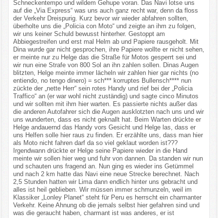
Schneckentempo und wildem Gehupe voran. Das Navi lotse uns
auf die „Via Express“ was uns auch ganz recht war, denn da floss
der Verkehr Dreispurig. Kurz bevor wir wieder abfahren sollten,
überholte uns die „Policia con Moto“ und zeigte an ihm zu folgen,
wir uns keiner Schuld bewusst hinterher. Gestoppt am
Abbiegestreifen und erst mal Helm ab und Papiere rausgeholt. Mit
Dina wurde gar nicht gesprochen, ihre Papiere wollte er nicht sehen,
er meinte nur zu Helge das die Straße für Motos gesperrt sei und
wir nun eine Strafe von 800 Sol an ihn zahlen sollen. Dinas Augen
blitzten, Helge meinte immer lächeln wir zahlen hier gar nichts (no
entiendo, no tengo dinero) = sch*** korruptes Bullensch**** nun
zückte der „nette Herr“ sein rotes Handy und rief bei der „Policia
Traffico“ an (er war wohl nicht zuständig) und sagte cinco Minutos
und wir sollten mit ihm hier warten. Es passierte nichts außer das
die anderen Autofahrer sich die Augen ausklotzten nach uns und wir
uns wunderten, dass es nicht geknallt hat. Beim Warten drückte er
Helge andauernd das Handy vors Gesicht und Helge las, dass er
uns Helfen solle hier raus zu finden. Er erzählte uns, dass man hier
als Moto nicht fahren darf da so viel geklaut worden ist???
Irgendwann drückte er Helge seine Papiere wieder in die Hand
meinte wir sollen hier weg und fuhr von dannen. Da standen wir nun
und schauten uns fragend an. Nun ging es wieder ins Getümmel
und nach 2 km hatte das Navi eine neue Strecke berechnet. Nach
2,5 Stunden hatten wir Lima dann endlich hinter uns gebracht und
alles ist heil geblieben. Wir müssen immer schmunzeln, weil im
Klassiker „Lonley Planet“ steht für Peru es herrscht ein charmanter
Verkehr. Keine Ahnung ob die jemals selbst hier gefahren sind und
was die geraucht haben, charmant ist was anderes, er ist