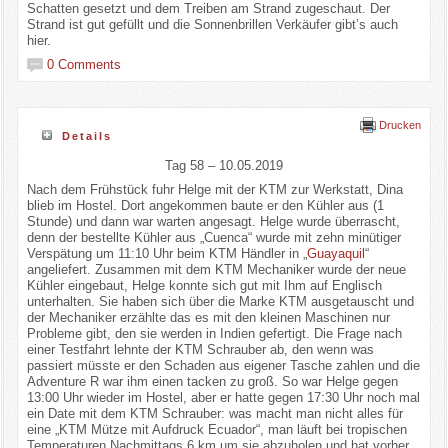
Schatten gesetzt und dem Treiben am Strand zugeschaut. Der
Strand ist gut gefüllt und die Sonnenbrillen Verkäufer gibt’s auch
hier.
0 Comments
Drucken
Details
Tag 58 – 10.05.2019
Nach dem Frühstück fuhr Helge mit der KTM zur Werkstatt, Dina
blieb im Hostel. Dort angekommen baute er den Kühler aus (1
Stunde) und dann war warten angesagt. Helge wurde überrascht,
denn der bestellte Kühler aus „Cuenca“ wurde mit zehn minütiger
Verspätung um 11:10 Uhr beim KTM Händler in „
Guayaquil
“
angeliefert. Zusammen mit dem KTM Mechaniker wurde der neue
Kühler eingebaut, Helge konnte sich gut mit Ihm auf Englisch
unterhalten. Sie haben sich über die Marke KTM ausgetauscht und
der Mechaniker erzählte das es mit den kleinen Maschinen nur
Probleme gibt, den sie werden in Indien gefertigt. Die Frage nach
einer Testfahrt lehnte der KTM Schrauber ab, den wenn was
passiert müsste er den Schaden aus eigener Tasche zahlen und die
Adventure R war ihm einen tacken zu groß. So war Helge gegen
13:00 Uhr wieder im Hostel, aber er hatte gegen 17:30 Uhr noch mal
ein Date mit dem KTM Schrauber: was macht man nicht alles für
eine „KTM Mütze mit Aufdruck Ecuador“, man läuft bei tropischen
Temperaturen Nachmittags 6 km um sie abzuholen und hat vorher