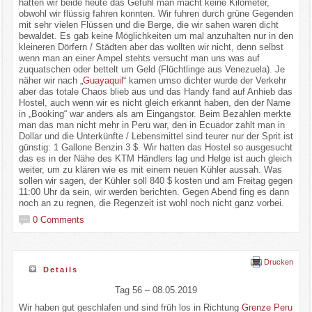
hatten wir beide heute das Gefühl man macht keine Kilometer,
obwohl wir flüssig fahren konnten. Wir fuhren durch grüne Gegenden
mit sehr vielen Flüssen und die Berge, die wir sahen waren dicht
bewaldet. Es gab keine Möglichkeiten um mal anzuhalten nur in den
kleineren Dörfern / Städten aber das wollten wir nicht, denn selbst
wenn man an einer Ampel stehts versucht man uns was auf
zuquatschen oder bettelt um Geld (Flüchtlinge aus Venezuela). Je
näher wir nach „
Guayaquil
“ kamen umso dichter wurde der Verkehr
aber das totale Chaos blieb aus und das Handy fand auf Anhieb das
Hostel, auch wenn wir es nicht gleich erkannt haben, den der Name
in „Booking“ war anders als am Eingangstor. Beim Bezahlen merkte
man das man nicht mehr in Peru war, den in Ecuador zahlt man in
Dollar und die Unterkünfte / Lebensmittel sind teurer nur der Sprit ist
günstig: 1 Gallone Benzin 3 $. Wir hatten das Hostel so ausgesucht
das es in der Nähe des KTM Händlers lag und Helge ist auch gleich
weiter, um zu klären wie es mit einem neuen Kühler aussah. Was
sollen wir sagen, der Kühler soll 840 $ kosten und am Freitag gegen
11:00 Uhr da sein, wir werden berichten. Gegen Abend fing es dann
noch an zu regnen, die Regenzeit ist wohl noch nicht ganz vorbei.
0 Comments
Drucken
Details
Tag 56 – 08.05.2019
Wir haben gut geschlafen und sind früh los in Richtung
Grenze Peru