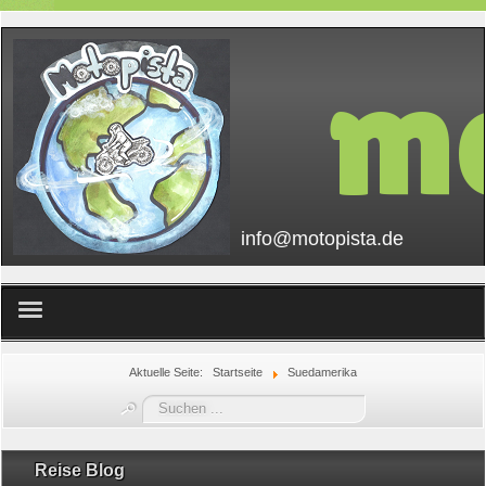
mo
info@motopista.de
Home
Aktuelle Seite:
Startseite
Suedamerika
Suchen
...
Reise Blog