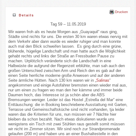
Drucken
Details
Tag 59 – 11.05.2019
Wir waren froh als es heute Morgen aus „Guayaquil“ raus ging,
Städte sind nichts für uns. Die ersten 30 km waren etwas nervig mit
dem Verkehr aber dann wurde es wieder ruhiger und man konnte
auch mal den Blick schweifen lassen. Es ging durch eine grüne,
blühende, hügelige Landschaft und man hatte auch die Möglichkeit
gehabt rechts und links der Straße an Fressbuden Pause zu
machen. Urplötzlich veränderte sich die Landschaft in eine
Halbwüste die aufgrund der Regenzeit erblühte, man sah auch den
großen Unterschied zwischen Arm und Reich den es gab auf der
einen Seite herrliche moderne große Anwesen und auf der anderen
Seite ärmliche Hütten. Nach 130 km waren wir in „
Salinas
“
angekommen und einige Autofahrer bremsten einen wieder mal aus,
nur um einen zu fragen wo man den her kämme und immer beide
Daumen hoch, das Interesse ist ja schön aber die ABS
Bremsungen weniger. Leider ist das Hostel „Estrella del Mar“ eine
Enttäuschung: die in Booking beschriebene Ausstattung mit Garten,
Terrasse und Gemeinschaftsküche sind nicht vorhanden, tja leider
waren das die Kriterien für uns, nun müssen wir 7 Nächte hier
bleiben da schon bezahlt. Nach etwas diskutieren wurde uns
wenigstens ein Tisch mit zwei Stühlen raus gestellt somit müssen
wir nicht im Zimmer sitzen. Wir sind noch zur Strandpromenade
gelaufen (200 m) und haben uns an einer Bushaltestelle in den