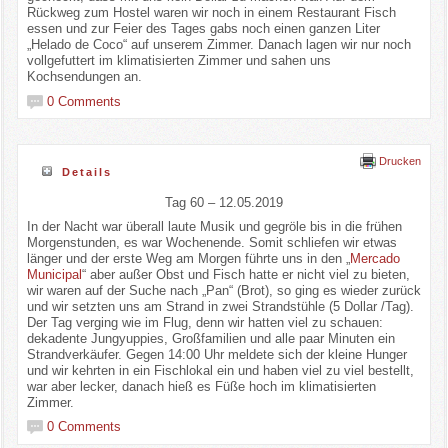
Rückweg zum Hostel waren wir noch in einem Restaurant Fisch
essen und zur Feier des Tages gabs noch einen ganzen Liter
„Helado de Coco“ auf unserem Zimmer. Danach lagen wir nur noch
vollgefuttert im klimatisierten Zimmer und sahen uns
Kochsendungen an.
0 Comments
Drucken
Details
Tag 60 – 12.05.2019
In der Nacht war überall laute Musik und gegröle bis in die frühen
Morgenstunden, es war Wochenende. Somit schliefen wir etwas
länger und der erste Weg am Morgen führte uns in den „
Mercado
Municipal
“ aber außer Obst und Fisch hatte er nicht viel zu bieten,
wir waren auf der Suche nach „Pan“ (Brot), so ging es wieder zurück
und wir setzten uns am Strand in zwei Strandstühle (5 Dollar /Tag).
Der Tag verging wie im Flug, denn wir hatten viel zu schauen:
dekadente Jungyuppies, Großfamilien und alle paar Minuten ein
Strandverkäufer. Gegen 14:00 Uhr meldete sich der kleine Hunger
und wir kehrten in ein Fischlokal ein und haben viel zu viel bestellt,
war aber lecker, danach hieß es Füße hoch im klimatisierten
Zimmer.
0 Comments