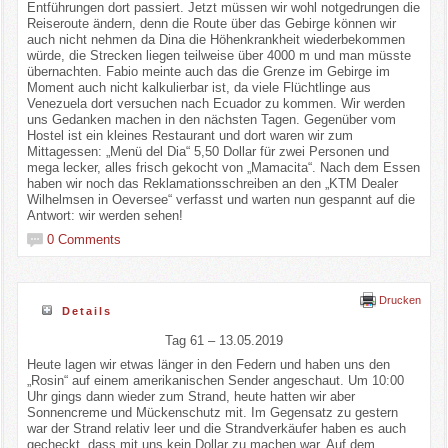
Entführungen dort passiert. Jetzt müssen wir wohl notgedrungen die
Reiseroute ändern, denn die Route über das Gebirge können wir
auch nicht nehmen da Dina die Höhenkrankheit wiederbekommen
würde, die Strecken liegen teilweise über 4000 m und man müsste
übernachten. Fabio meinte auch das die Grenze im Gebirge im
Moment auch nicht kalkulierbar ist, da viele Flüchtlinge aus
Venezuela dort versuchen nach Ecuador zu kommen. Wir werden
uns Gedanken machen in den nächsten Tagen. Gegenüber vom
Hostel ist ein kleines Restaurant und dort waren wir zum
Mittagessen: „Menü del Dia“ 5,50 Dollar für zwei Personen und
mega lecker, alles frisch gekocht von „Mamacita“. Nach dem Essen
haben wir noch das Reklamationsschreiben an den „KTM Dealer
Wilhelmsen in Oeversee“ verfasst und warten nun gespannt auf die
Antwort: wir werden sehen!
0 Comments
Drucken
Details
Tag 61 – 13.05.2019
Heute lagen wir etwas länger in den Federn und haben uns den
„Rosin“ auf einem amerikanischen Sender angeschaut. Um 10:00
Uhr gings dann wieder zum Strand, heute hatten wir aber
Sonnencreme und Mückenschutz mit. Im Gegensatz zu gestern
war der Strand relativ leer und die Strandverkäufer haben es auch
gecheckt, dass mit uns kein Dollar zu machen war. Auf dem