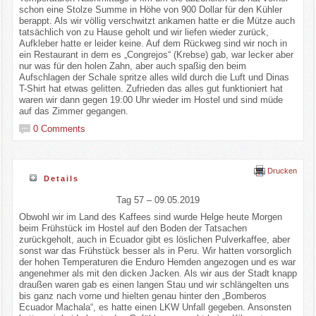
schon eine Stolze Summe in Höhe von 900 Dollar für den Kühler
berappt. Als wir völlig verschwitzt ankamen hatte er die Mütze auch
tatsächlich von zu Hause geholt und wir liefen wieder zurück,
Aufkleber hatte er leider keine. Auf dem Rückweg sind wir noch in
ein Restaurant in dem es „Congrejos“ (Krebse) gab, war lecker aber
nur was für den holen Zahn, aber auch spaßig den beim
Aufschlagen der Schale spritze alles wild durch die Luft und Dinas
T-Shirt hat etwas gelitten. Zufrieden das alles gut funktioniert hat
waren wir dann gegen 19:00 Uhr wieder im Hostel und sind müde
auf das Zimmer gegangen.
0 Comments
Drucken
Details
Tag 57 – 09.05.2019
Obwohl wir im Land des Kaffees sind wurde Helge heute Morgen
beim Frühstück im Hostel auf den Boden der Tatsachen
zurückgeholt, auch in Ecuador gibt es löslichen Pulverkaffee, aber
sonst war das Frühstück besser als in Peru. Wir hatten vorsorglich
der hohen Temperaturen die Enduro Hemden angezogen und es war
angenehmer als mit den dicken Jacken. Als wir aus der Stadt knapp
draußen waren gab es einen langen Stau und wir schlängelten uns
bis ganz nach vorne und hielten genau hinter den „Bomberos
Ecuador Machala“, es hatte einen LKW Unfall gegeben. Ansonsten